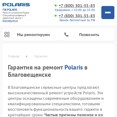
+7 (800) 301-55-83
FIX-POLARIS
Ежедневно, с 10:00 до 20:00
Ремонт устройств Polaris
+7 (800) 301-55-83
Специализированный
cервисный центр г.
Звонок бесплатный по РФ
Благовещенск
Мы ремонтируем
Позвонить
Главная
Гарантия
Гарантия на ремонт
Polaris
в
Благовещенске
В Благовещенске сервисные центры предлагают
высококачественный ремонт устройств Polaris. Эти
центры оснащены современным оборудованием и
квалифицированными специалистами, готовыми
Ремонт водонагревателей Polaris
Ремонт микроволновых печей Polaris
Ремонт увлажнителей воздуха Polaris
Ремонт планетарных миксеров Polaris
Ремонт вертикальных пылесосов Polaris
Ремонт роботов-пылесосов Polaris
восстановить функциональность вашего гаджета в
кратчайшие сроки.
Частые причины поломок и их