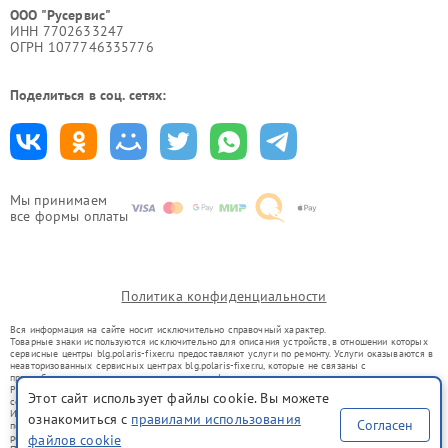
ООО "Русервис"
ИНН 7702633247
ОГРН 1077746335776
Поделиться в соц. сетях:
Мы принимаем
все формы оплаты
Политика конфиденциальности
Вся информация на сайте носит исключительно справочный характер.
Товарные знаки используются исключительно для описания устройств, в отношении которых
сервисные центры blg.polaris-fixer.ru предоставляют услуги по ремонту. Услуги оказываются в
неавторизованных сервисных центрах blg.polaris-fixer.ru, которые не связаны с
правообладателями товарных знаков или их официальными представителями.
Ремонт осуществляется для устройств, уже введенных в гражданский оборот в соответствии
Этот сайт использует файлы cookie. Вы можете
со статьей 1487 ГК РФ.
Использование товарных знаков не преследует цели индивидуализации услуг или введения
ознакомиться с
правилами использования
Согласен
потребителей в заблуждение, а служит для информирования о предоставляемых услугах по
файлов cookie
ремонту техники указанных брендов.