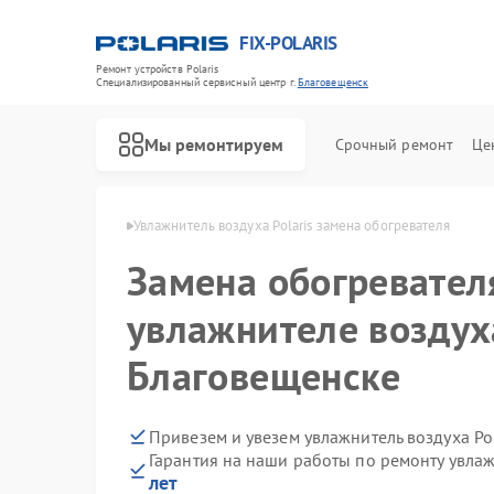
FIX-POLARIS
Ремонт устройств Polaris
Специализированный cервисный центр г.
Благовещенск
Мы ремонтируем
Срочный ремонт
Це
ris в Благовещенске
Увлажнитель воздуха Polaris замена обогревателя
Замена обогревател
увлажнителе воздуха
Благовещенске
Привезем и увезем увлажнитель воздуха Po
Гарантия на наши работы по ремонту увлаж
лет
Ремонт водонагревателей Polaris
Ремонт микроволновых печей Polaris
Ремонт роботов-пылесосов Polaris
Ремонт вертикальных пылесосов Polaris
Ремонт планетарных миксеров Polaris