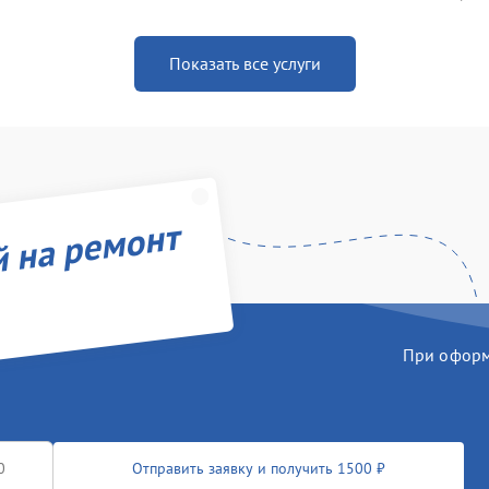
Показать все услуги
й на ремонт
При оформл
Отправить заявку и получить 1500 ₽