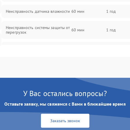
Неисправность датчика влажности
60 мин
1 год
Неисправность системы защиты от
60 мин
1 год
перегрузок
Повреждение системы
60 мин
1 год
автоматического отключения
Поломка системы защиты от
60 мин
1 год
короткого замыкания
Неисправность системы защиты от
У Вас остались вопросы?
60 мин
1 год
перегрева
Оставьте заявку, мы свяжемся с Вами в ближайшее время
Повреждение системы защиты от
60 мин
1 год
перенапряжения
Заказать звонок