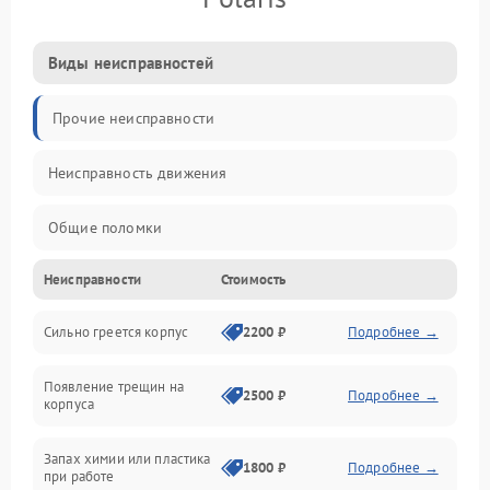
Виды неисправностей
Прочие неисправности
Неисправность движения
Общие поломки
Неисправности
Стоимость
Неисправность датчиков
Сильно греется корпус
2200 ₽
Подробнее →
Неисправность программного обеспечения
Появление трещин на
Проблемы с сигналом
2500 ₽
Подробнее →
корпуса
Неисправность резервуаров и систем подачи воды
Запах химии или пластика
1800 ₽
Подробнее →
при работе