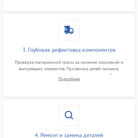
использованием сжатого воздуха и щеток.
3. Глубокая дефектовка компонентов
Проверка материнской платы на наличие окислений и
выгоревших элементов. Прозвонка цепей питания,
тестирование приводных моторов колес и турбины
Подробнее
всасывания. Оценка состояния оптических и инфракрасных
датчиков, а также механизма лазерного дальномера.
4. Ремонт и замена деталей