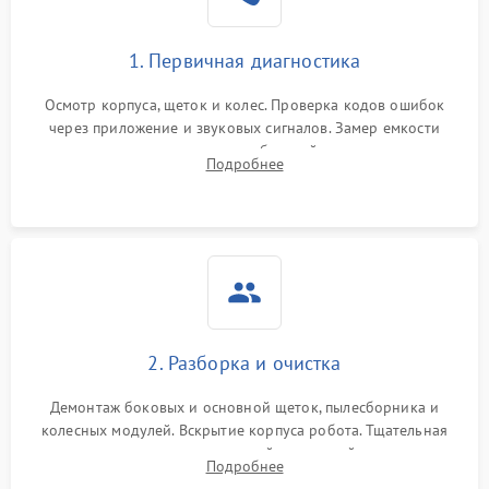
1. Первичная диагностика
Осмотр корпуса, щеток и колес. Проверка кодов ошибок
через приложение и звуковых сигналов. Замер емкости
аккумулятора и тестирование базовой станции зарядки.
Подробнее
Оценка работы лидара, бампера и датчиков падения для
локализации неисправности.
2. Разборка и очистка
Демонтаж боковых и основной щеток, пылесборника и
колесных модулей. Вскрытие корпуса робота. Тщательная
очистка внутренних полостей, шестерней и плат от
Подробнее
скопившейся пыли, волос и шерсти животных с