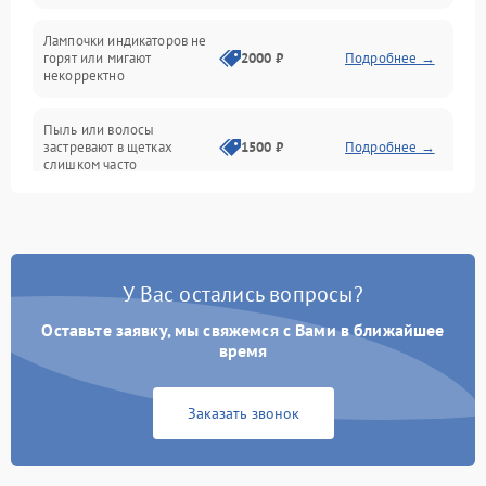
Проблемы с механикой
Лампочки индикаторов не
горят или мигают
2000 ₽
Подробнее →
Батарея
некорректно
Режим работы
Пыль или волосы
застревают в щетках
1500 ₽
Подробнее →
слишком часто
Программные сбои
У Вас остались вопросы?
Оставьте заявку, мы свяжемся с Вами в ближайшее
время
Заказать звонок