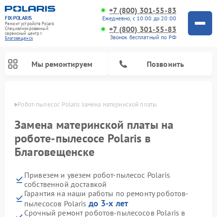
+7 (800) 301-55-83
FIX-POLARIS
Ежедневно, с 10:00 до 20:00
Ремонт устройств Polaris
+7 (800) 301-55-83
Специализированный
cервисный центр г.
Звонок бесплатный по РФ
Благовещенск
Мы ремонтируем
Позвонить
енске
Робот-пылесос Polaris замена материнской платы
Замена материнской платы на
роботе-пылесосе Polaris в
Благовещенске
Привезем и увезем робот-пылесос Polaris
собственной доставкой
Гарантия на наши работы по ремонту роботов-
Ремонт вертикальных пылесосов Polaris
Ремонт водонагревателей Polaris
Ремонт микроволновых печей Polaris
Ремонт увлажнителей воздуха Polaris
Ремонт планетарных миксеров Polaris
до 3-х лет
пылесосов Polaris
Срочный ремонт роботов-пылесосов Polaris в