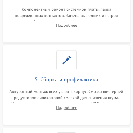
Компонентный ремонт системной платы, пайка
поврежденных контактов. Замена вышедших из строя
двигателей, изношенного аккумулятора, неисправного
Подробнее
лидара или помпы подачи воды. Восстановление шлейфов и
устранение последствий попадания влаги.
5. Сборка и профилактика
Аккуратный монтаж всех узлов в корпус. Смазка шестерней
редукторов силиконовой смазкой для снижения шума.
Установка новых расходных материалов (HEPA-фильтров,
Подробнее
микрофибры, щеток). Надежная фиксация разъемов и
проверка герметичности водяного контура.