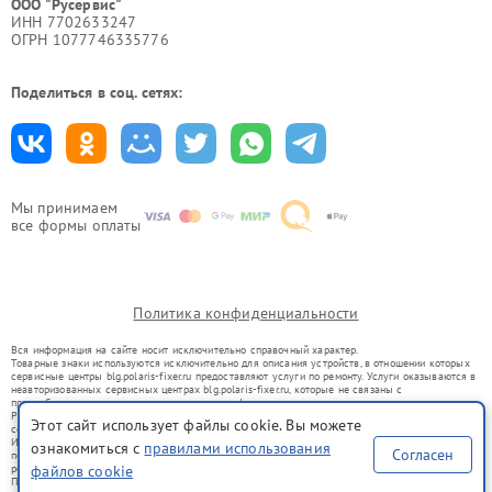
ООО "Русервис"
ИНН 7702633247
ОГРН 1077746335776
Поделиться в соц. сетях:
Мы принимаем
все формы оплаты
Политика конфиденциальности
Вся информация на сайте носит исключительно справочный характер.
Товарные знаки используются исключительно для описания устройств, в отношении которых
сервисные центры blg.polaris-fixer.ru предоставляют услуги по ремонту. Услуги оказываются в
неавторизованных сервисных центрах blg.polaris-fixer.ru, которые не связаны с
правообладателями товарных знаков или их официальными представителями.
Ремонт осуществляется для устройств, уже введенных в гражданский оборот в соответствии
Этот сайт использует файлы cookie. Вы можете
со статьей 1487 ГК РФ.
Использование товарных знаков не преследует цели индивидуализации услуг или введения
ознакомиться с
правилами использования
Согласен
потребителей в заблуждение, а служит для информирования о предоставляемых услугах по
файлов cookie
ремонту техники указанных брендов.
Представленная на сайте информация не является публичной офертой, определяемой