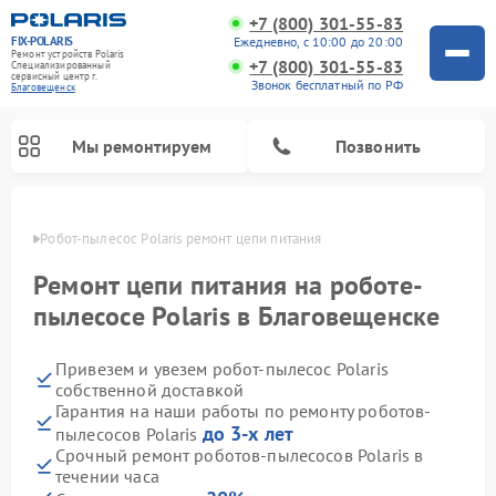
+7 (800) 301-55-83
FIX-POLARIS
Ежедневно, с 10:00 до 20:00
Ремонт устройств Polaris
+7 (800) 301-55-83
Специализированный
cервисный центр г.
Звонок бесплатный по РФ
Благовещенск
Мы ремонтируем
Позвонить
енске
Робот-пылесос Polaris ремонт цепи питания
Ремонт цепи питания на роботе-
пылесосе Polaris в Благовещенске
Привезем и увезем робот-пылесос Polaris
собственной доставкой
Гарантия на наши работы по ремонту роботов-
до 3-х лет
пылесосов Polaris
Ремонт вертикальных пылесосов Polaris
Ремонт водонагревателей Polaris
Ремонт микроволновых печей Polaris
Ремонт увлажнителей воздуха Polaris
Ремонт планетарных миксеров Polaris
Срочный ремонт роботов-пылесосов Polaris в
течении часа