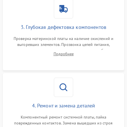
3. Глубокая дефектовка компонентов
Проверка материнской платы на наличие окислений и
выгоревших элементов. Прозвонка цепей питания,
тестирование приводных моторов колес и турбины
Подробнее
всасывания. Оценка состояния оптических и инфракрасных
датчиков, а также механизма лазерного дальномера.
4. Ремонт и замена деталей
Компонентный ремонт системной платы, пайка
поврежденных контактов. Замена вышедших из строя