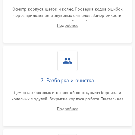
Осмотр корпуса, щеток и колес. Проверка кодов ошибок
через приложение и звуковых сигналов. Замер емкости
аккумулятора и тестирование базовой станции зарядки.
Подробнее
Оценка работы лидара, бампера и датчиков падения для
локализации неисправности.
2. Разборка и очистка
Демонтаж боковых и основной щеток, пылесборника и
колесных модулей. Вскрытие корпуса робота. Тщательная
очистка внутренних полостей, шестерней и плат от
Подробнее
скопившейся пыли, волос и шерсти животных с
использованием сжатого воздуха и щеток.