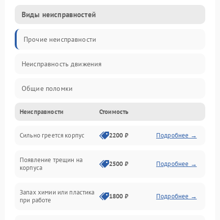
Виды неисправностей
Прочие неисправности
Неисправность движения
Общие поломки
Неисправности
Стоимость
Неисправность датчиков
Сильно греется корпус
2200 ₽
Подробнее →
Неисправность программного обеспечения
Появление трещин на
Проблемы с сигналом
2500 ₽
Подробнее →
корпуса
Неисправность резервуаров и систем подачи воды
Запах химии или пластика
1800 ₽
Подробнее →
при работе
Проблемы с механикой