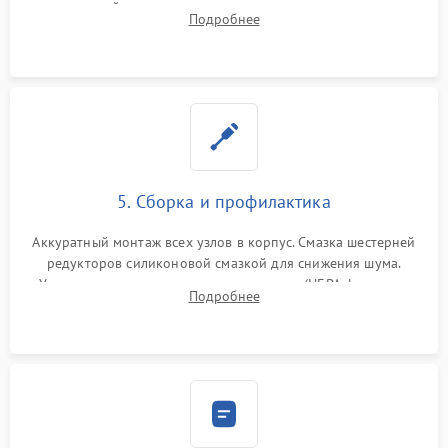
двигателей, изношенного аккумулятора, неисправного
Подробнее
лидара или помпы подачи воды. Восстановление шлейфов и
устранение последствий попадания влаги.
5. Сборка и профилактика
Аккуратный монтаж всех узлов в корпус. Смазка шестерней
редукторов силиконовой смазкой для снижения шума.
Установка новых расходных материалов (HEPA-фильтров,
Подробнее
микрофибры, щеток). Надежная фиксация разъемов и
проверка герметичности водяного контура.