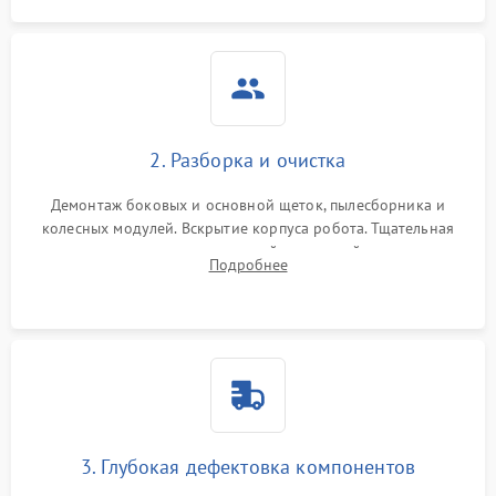
2. Разборка и очистка
Демонтаж боковых и основной щеток, пылесборника и
колесных модулей. Вскрытие корпуса робота. Тщательная
очистка внутренних полостей, шестерней и плат от
Подробнее
скопившейся пыли, волос и шерсти животных с
использованием сжатого воздуха и щеток.
3. Глубокая дефектовка компонентов