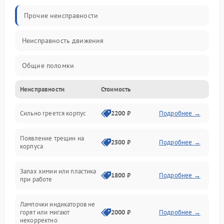
Прочие неисправности
Неисправность движения
Общие поломки
Неисправности
Стоимость
Неисправность датчиков
Сильно греется корпус
2200 ₽
Подробнее →
Неисправность программного обеспечения
Появление трещин на
Проблемы с сигналом
2500 ₽
Подробнее →
корпуса
Неисправность резервуаров и систем подачи воды
Запах химии или пластика
1800 ₽
Подробнее →
при работе
Проблемы с механикой
Лампочки индикаторов не
горят или мигают
2000 ₽
Подробнее →
Батарея
некорректно