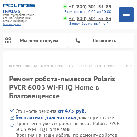
+7 (800) 301-55-83
FIX-POLARIS
Ежедневно, с 10:00 до 20:00
Ремонт устройств Polaris
+7 (800) 301-55-83
Специализированный
cервисный центр г.
Звонок бесплатный по РФ
Благовещенск
Мы ремонтируем
Позвонить
енске
Ремонт робота-пылесоса Polaris PVCR 6003 Wi-Fi IQ Home в Благовещ
Ремонт робота-пылесоса Polaris
PVCR 6003 Wi-Fi IQ Home в
Благовещенске
от 475 руб.
Стоимость ремонта
Бесплатная диагностика
даже при отказе
Привезем и увезем робот-пылесос Polaris PVCR
Ремонт вертикальных пылесосов Polaris
Ремонт водонагревателей Polaris
Ремонт микроволновых печей Polaris
Ремонт увлажнителей воздуха Polaris
Ремонт планетарных миксеров Polaris
6003 Wi-Fi IQ Home сами
Гарантия на наши работы по ремонту роботов-