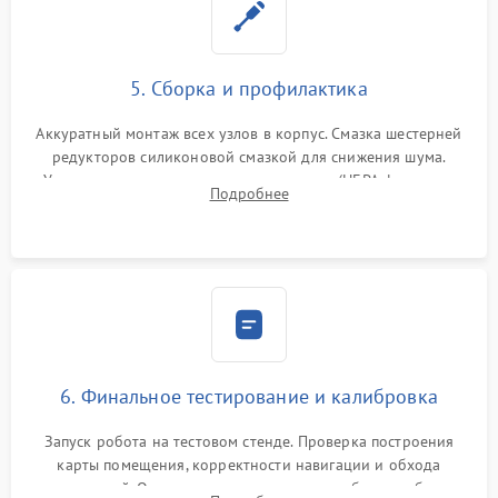
5. Сборка и профилактика
Аккуратный монтаж всех узлов в корпус. Смазка шестерней
редукторов силиконовой смазкой для снижения шума.
Установка новых расходных материалов (HEPA-фильтров,
Подробнее
микрофибры, щеток). Надежная фиксация разъемов и
проверка герметичности водяного контура.
6. Финальное тестирование и калибровка
Запуск робота на тестовом стенде. Проверка построения
карты помещения, корректности навигации и обхода
препятствий. Оценка силы всасывания и работы турбины.