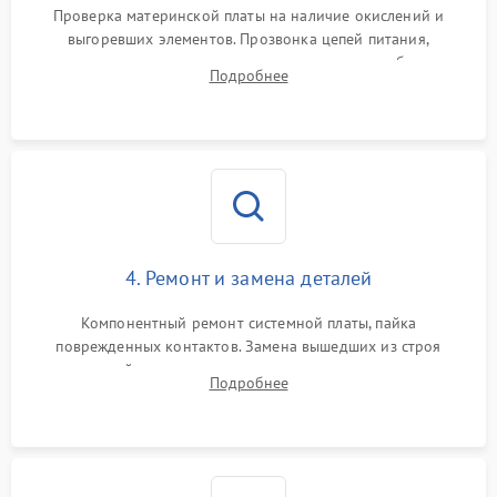
Проверка материнской платы на наличие окислений и
выгоревших элементов. Прозвонка цепей питания,
тестирование приводных моторов колес и турбины
Подробнее
всасывания. Оценка состояния оптических и инфракрасных
датчиков, а также механизма лазерного дальномера.
4. Ремонт и замена деталей
Компонентный ремонт системной платы, пайка
поврежденных контактов. Замена вышедших из строя
двигателей, изношенного аккумулятора, неисправного
Подробнее
лидара или помпы подачи воды. Восстановление шлейфов и
устранение последствий попадания влаги.