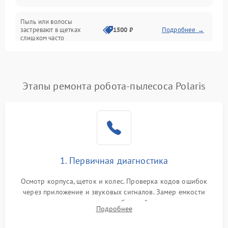
Режим работы
Пыль или волосы
застревают в щетках
1500 ₽
Подробнее →
слишком часто
Программные сбои
Этапы ремонта робота-пылесоса Polaris
1. Первичная диагностика
Осмотр корпуса, щеток и колес. Проверка кодов ошибок
через приложение и звуковых сигналов. Замер емкости
аккумулятора и тестирование базовой станции зарядки.
Подробнее
Оценка работы лидара, бампера и датчиков падения для
локализации неисправности.