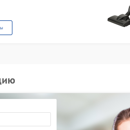
ны
цию