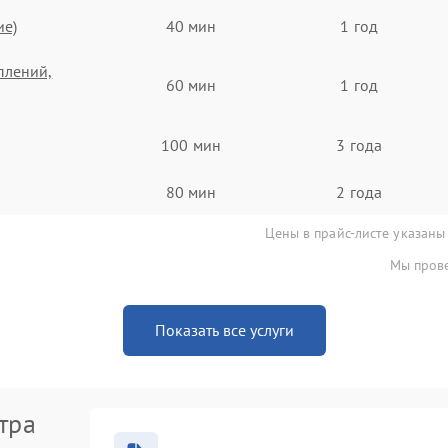
ие)
40 мин
1 год
плений,
60 мин
1 год
100 мин
3 года
80 мин
2 года
Цены в прайс-листе указаны
Мы прове
Показать все услуги
тра