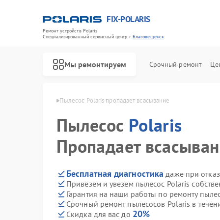
FIX-POLARIS
Ремонт устройств Polaris
Специализированный cервисный центр г.
Благовещенск
Мы ремонтируем
Срочный ремонт
Це
ris в Благовещенске
Пылесос Polaris пропадает всасывание
Пылесос
Polaris
Пропадает всасыва
Бесплатная диагностика
даже при отказ
Привезем и увезем пылесос Polaris собств
Гарантия на наши работы по ремонту пылес
Срочный ремонт пылесосов Polaris в течен
20%
Скидка для вас до
Ремонт водонагревателей Polaris
Ремонт микроволновых печей Polaris
Ремонт роботов-пылесосов Polaris
Ремонт увлажнителей воздуха Polaris
Ремонт вертикальных пылесосов Polaris
Ремонт планетарных миксеров Polaris