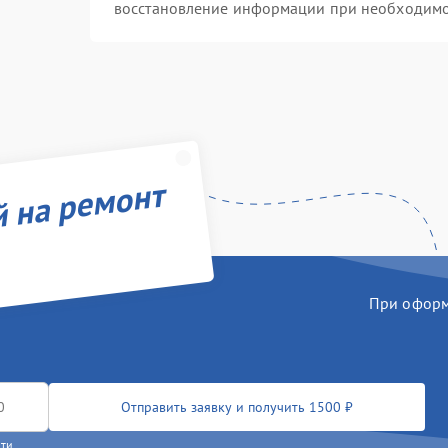
восстановление информации при необходим
й на ремонт
При оформл
Отправить заявку и получить 1500 ₽
сти