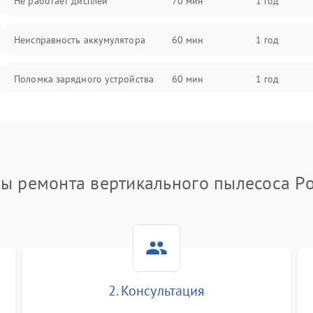
Не работает дисплей
70 мин
1 год
Неисправность аккумулятора
60 мин
1 год
Поломка зарядного устройства
60 мин
1 год
Неисправность двигателя
60 мин
1 год
Поломка кнопки включения/
60 мин
1 год
выключения
ы ремонта вертикального пылесоса Po
Неисправность системы
60 мин
1 год
индикации
Неисправность системы защиты от
60 мин
1 год
перегрева
2. Консультация
Поломка системы автоматического