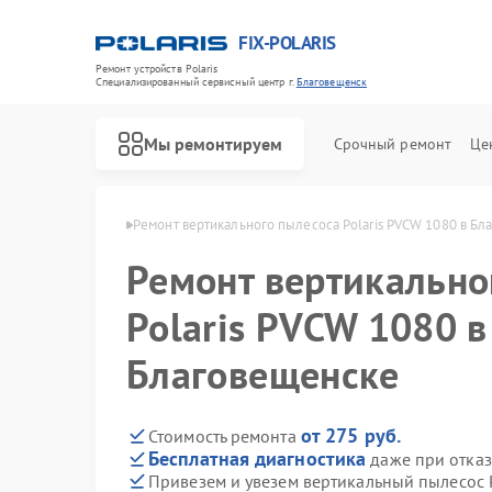
FIX-POLARIS
Ремонт устройств Polaris
Специализированный cервисный центр г.
Благовещенск
Мы ремонтируем
Срочный ремонт
Це
ris в Благовещенске
Ремонт вертикального пылесоса Polaris PVCW 1080 в Б
Ремонт вертикально
Polaris PVCW 1080 в
Благовещенске
от 275 руб.
Стоимость ремонта
Бесплатная диагностика
даже при отказ
Привезем и увезем вертикальный пылесос 
Ремонт водонагревателей Polaris
Ремонт микроволновых печей Polaris
Ремонт роботов-пылесосов Polaris
Ремонт увлажнителей воздуха Polaris
Ремонт планетарных миксеров Polaris