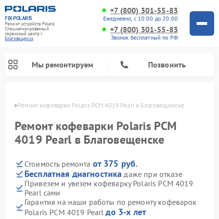
+7 (800) 301-55-83
FIX-POLARIS
Ежедневно, с 10:00 до 20:00
Ремонт устройств Polaris
+7 (800) 301-55-83
Специализированный
cервисный центр г.
Звонок бесплатный по РФ
Благовещенск
Мы ремонтируем
Позвонить
енске
Ремонт кофеварки Polaris PCM 4019 Pearl в Благовещенске
Ремонт кофеварки Polaris PCM
4019 Pearl в Благовещенске
от 375 руб.
Стоимость ремонта
Бесплатная диагностика
даже при отказе
Привезем и увезем кофеварку Polaris PCM 4019
Pearl сами
Ремонт водонагревателей Polaris
Ремонт микроволновых печей Polaris
Ремонт увлажнителей воздуха Polaris
Ремонт вертикальных пылесосов Polaris
Ремонт роботов-пылесосов Polaris
Ремонт планетарных миксеров Polaris
Гарантия на наши работы по ремонту кофеварок
до 3-х лет
Polaris PCM 4019 Pearl