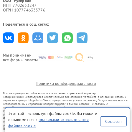
ООО "Русервис"
ИНН 7702633247
ОГРН 1077746335776
Поделиться в соц. сетях:
Мы принимаем
все формы оплаты
Политика конфиденциальности
Вся информация на сайте носит исключительно справочный характер.
Товарные знаки используются исключительно для описания устройств, в отношении которых
сервисные центры blg.polaris-fixer.ru предоставляют услуги по ремонту. Услуги оказываются в
неавторизованных сервисных центрах blg.polaris-fixer.ru, которые не связаны с
правообладателями товарных знаков или их официальными представителями.
Ремонт осуществляется для устройств, уже введенных в гражданский оборот в соответствии
Этот сайт использует файлы cookie. Вы можете
со статьей 1487 ГК РФ.
Использование товарных знаков не преследует цели индивидуализации услуг или введения
ознакомиться с
правилами использования
Согласен
потребителей в заблуждение, а служит для информирования о предоставляемых услугах по
файлов cookie
ремонту техники указанных брендов.
Представленная на сайте информация не является публичной офертой, определяемой