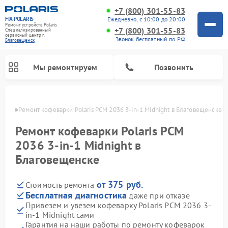
+7 (800) 301-55-83
FIX-POLARIS
Ежедневно, с 10:00 до 20:00
Ремонт устройств Polaris
+7 (800) 301-55-83
Специализированный
cервисный центр г.
Звонок бесплатный по РФ
Благовещенск
Мы ремонтируем
Позвонить
енске
Ремонт кофеварки Polaris PCM 2036 3-in-1 Midnight в Благовещенске
Ремонт кофеварки Polaris PCM
2036 3-in-1 Midnight в
Благовещенске
от 375 руб.
Стоимость ремонта
Бесплатная диагностика
даже при отказе
Привезем и увезем кофеварку Polaris PCM 2036 3-
Ремонт водонагревателей Polaris
Ремонт микроволновых печей Polaris
Ремонт увлажнителей воздуха Polaris
Ремонт вертикальных пылесосов Polaris
Ремонт роботов-пылесосов Polaris
Ремонт планетарных миксеров Polaris
in-1 Midnight сами
Гарантия на наши работы по ремонту кофеварок