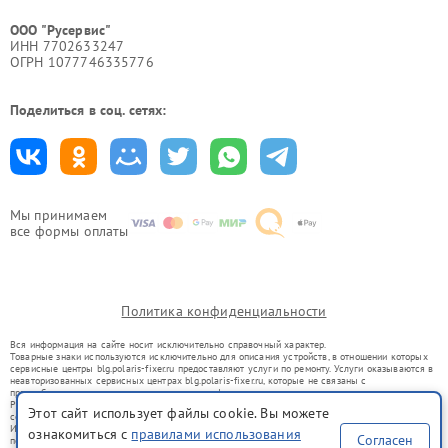
ООО "Русервис"
ИНН 7702633247
ОГРН 1077746335776
Поделиться в соц. сетях:
Мы принимаем
все формы оплаты
Политика конфиденциальности
Вся информация на сайте носит исключительно справочный характер.
Товарные знаки используются исключительно для описания устройств, в отношении которых
сервисные центры blg.polaris-fixer.ru предоставляют услуги по ремонту. Услуги оказываются в
неавторизованных сервисных центрах blg.polaris-fixer.ru, которые не связаны с
правообладателями товарных знаков или их официальными представителями.
Ремонт осуществляется для устройств, уже введенных в гражданский оборот в соответствии
Этот сайт использует файлы cookie. Вы можете
со статьей 1487 ГК РФ.
Использование товарных знаков не преследует цели индивидуализации услуг или введения
ознакомиться с
правилами использования
Согласен
потребителей в заблуждение, а служит для информирования о предоставляемых услугах по