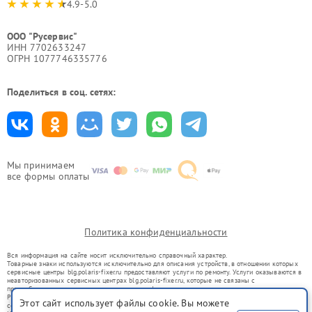
4.9-5.0
ООО "Русервис"
ИНН 7702633247
ОГРН 1077746335776
Поделиться в соц. сетях:
Мы принимаем
все формы оплаты
Политика конфиденциальности
Вся информация на сайте носит исключительно справочный характер.
Товарные знаки используются исключительно для описания устройств, в отношении которых
сервисные центры blg.polaris-fixer.ru предоставляют услуги по ремонту. Услуги оказываются в
неавторизованных сервисных центрах blg.polaris-fixer.ru, которые не связаны с
правообладателями товарных знаков или их официальными представителями.
Ремонт осуществляется для устройств, уже введенных в гражданский оборот в соответствии
Этот сайт использует файлы cookie. Вы можете
со статьей 1487 ГК РФ.