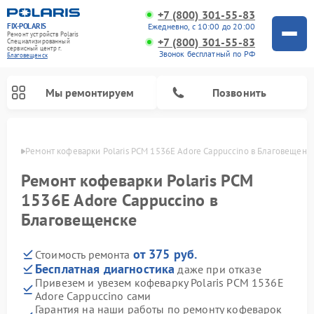
+7 (800) 301-55-83
FIX-POLARIS
Ежедневно, с 10:00 до 20:00
Ремонт устройств Polaris
+7 (800) 301-55-83
Специализированный
cервисный центр г.
Звонок бесплатный по РФ
Благовещенск
Мы ремонтируем
Позвонить
енске
Ремонт кофеварки Polaris PCM 1536E Adore Cappuccino в Благовещенс
Ремонт кофеварки Polaris PCM
1536E Adore Cappuccino в
Благовещенске
от 375 руб.
Стоимость ремонта
Бесплатная диагностика
даже при отказе
Привезем и увезем кофеварку Polaris PCM 1536E
Ремонт водонагревателей Polaris
Ремонт микроволновых печей Polaris
Ремонт увлажнителей воздуха Polaris
Ремонт вертикальных пылесосов Polaris
Ремонт роботов-пылесосов Polaris
Ремонт планетарных миксеров Polaris
Adore Cappuccino сами
Гарантия на наши работы по ремонту кофеварок