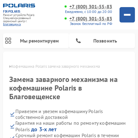
+7 (800) 301-55-83
FIX-POLARIS
Ежедневно, с 10:00 до 20:00
Ремонт устройств Polaris
+7 (800) 301-55-83
Специализированный
cервисный центр г.
Звонок бесплатный по РФ
Благовещенск
Мы ремонтируем
Позвонить
енске
Кофемашина Polaris замена заварного механизма
Замена заварного механизма на
кофемашине Polaris в
Благовещенске
Привезем и увезем кофемашину Polaris
собственной доставкой
Гарантия на наши работы по ремонту кофемашин
Ремонт вертикальных пылесосов Polaris
Ремонт водонагревателей Polaris
Ремонт роботов-пылесосов Polaris
Ремонт микроволновых печей Polaris
Ремонт увлажнителей воздуха Polaris
Ремонт планетарных миксеров Polaris
до 3-х лет
Polaris
Срочный ремонт кофемашин Polaris в течении