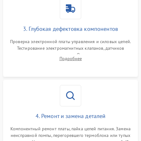
3. Глубокая дефектовка компонентов
Проверка электронной платы управления и силовых цепей.
Тестирование электромагнитных клапанов, датчиков
температуры и расходомера. Оценка степени износа
Подробнее
жерновов кофемолки, уплотнительных колец гидросистемы
и шестерней редуктора.
4. Ремонт и замена деталей
Компонентный ремонт платы, пайка цепей питания. Замена
неисправной помпы, перегоревшего термоблока или тупых