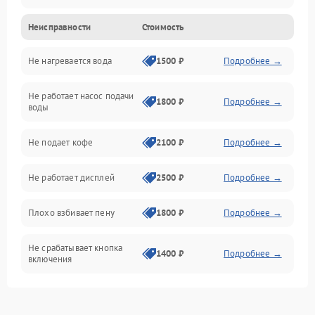
Неисправности
Стоимость
Прочие неисправности
Не нагревается вода
1500 ₽
Подробнее →
Включение и работа
Не работает насос подачи
Проблемы с водой
1800 ₽
Подробнее →
воды
Проблемы с капучинатором и паром
Не подает кофе
2100 ₽
Подробнее →
Управление и электроника
Не работает дисплей
2500 ₽
Подробнее →
Программное обеспечение
Плохо взбивает пену
1800 ₽
Подробнее →
Не срабатывает кнопка
1400 ₽
Подробнее →
включения
Запах гари при работе
1800 ₽
Подробнее →