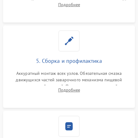
жерновов. Установка новых силиконовых уплотнителей (O-
Подробнее
ring) и тефлоновых трубок для надежного устранения
протечек.
5. Сборка и профилактика
Аккуратный монтаж всех узлов. Обязательная смазка
движущихся частей заварочного механизма пищевой
силиконовой смазкой. Проведение программной
Подробнее
декальцинации и очистки системы от кофейных масел.
Надежная фиксация всех соединений.