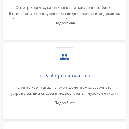
Осмотр корпуса, капучинатора и заварочного блока.
Включение аппарата, проверка кодов ошибок и индикации.
Оценка работы помпы, термоблока и кофемолки на слух.
Подробнее
Измерение температуры и давления воды для выявления
локализации поломки.
2. Разборка и очистка
Снятие корпусных панелей, демонтаж заварочного
устройства, диспенсера и гидросистемы. Глубокая очистка
внутренних узлов от кофейных масел, жмыха и накипи.
Подробнее
Промывка дренажных каналов и фильтров с использованием
специализированной химии.